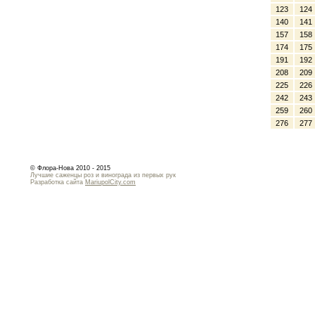
123
124
140
141
157
158
174
175
191
192
208
209
225
226
242
243
259
260
276
277
© Флора-Нова 2010 - 2015
Лучшие саженцы роз и винограда из первых рук
Разработка сайта
MariupolCity.com