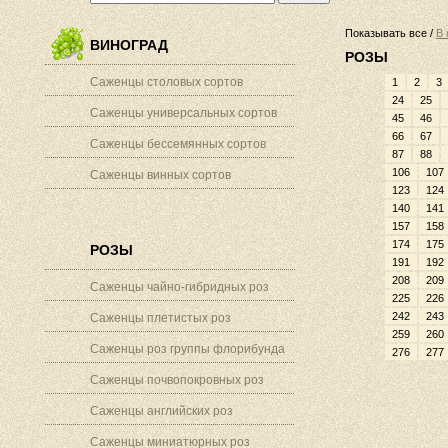
Показывать все /
В 
ВИНОГРАД
РОЗЫ
Саженцы столовых сортов
1
2
3
24
25
Саженцы универсальных сортов
45
46
66
67
Саженцы бессемянных сортов
87
88
106
107
Саженцы винных сортов
123
124
140
141
157
158
174
175
РОЗЫ
191
192
208
209
Саженцы чайно-гибридных роз
225
226
242
243
Саженцы плетистых роз
259
260
Саженцы роз группы флорибунда
276
277
Саженцы почвопокровных роз
Саженцы английских роз
Саженцы миниатюрных роз