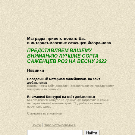
О компании
Как купить
Фотогалерея
Статьи
Опт
Контакт
Мы рады приветствовать Вас
в интернет-магазине саженцев Флора-нова.
ПРЕДСТАВЛЯЕМ ВАШЕМУ
ВНИМАНИЮ ЛУЧШИЕ СОРТА
САЖЕНЦЕВ РОЗ НА ВЕСНУ 2022
Новинки
Посадочный материал лилейников. на сайт
добавлены:
Внимание!На сайт добавлен ассортимент по посадочному
материалу лилейников.
Внимание! Конкурс! на сайт добавлены:
Мы объявляем конкурс на лучшую фотографию и самый
информативный комментарий! Подробности можно
прочитать
здесь
Смотреть все новинки
Войти
Зарегистрироваться