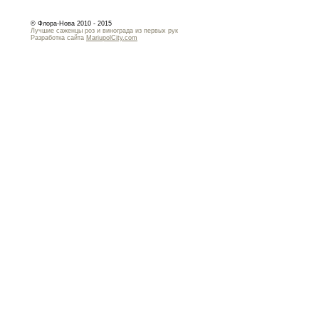
© Флора-Нова 2010 - 2015
Лучшие саженцы роз и винограда из первых рук
Разработка сайта
MariupolCity.com