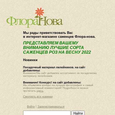
О компании
Как купить
Мы рады приветствовать Вас
в интернет-магазине саженцев Флора-нова.
ПРЕДСТАВЛЯЕМ ВАШЕМУ
ВНИМАНИЮ ЛУЧШИЕ СОРТА
САЖЕНЦЕВ РОЗ НА ВЕСНУ 2022
Новинки
Посадочный материал лилейников. на сайт
добавлены:
Внимание!На сайт добавлен ассортимент по посадочному
материалу лилейников.
Внимание! Конкурс! на сайт добавлены:
Мы объявляем конкурс на лучшую фотографию и самый
информативный комментарий! Подробности можно
прочитать
здесь
Смотреть все новинки
Войти
Зарегистрироваться