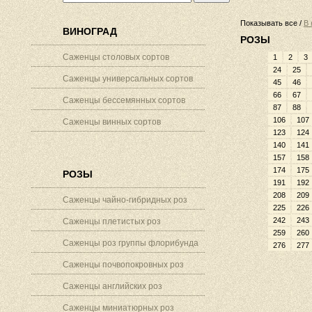
Показывать все /
В 
ВИНОГРАД
РОЗЫ
Саженцы столовых сортов
1
2
3
24
25
Саженцы универсальных сортов
45
46
66
67
Саженцы бессемянных сортов
87
88
106
107
Саженцы винных сортов
123
124
140
141
157
158
174
175
РОЗЫ
191
192
208
209
Саженцы чайно-гибридных роз
225
226
242
243
Саженцы плетистых роз
259
260
Саженцы роз группы флорибунда
276
277
Саженцы почвопокровных роз
Саженцы английских роз
Саженцы миниатюрных роз