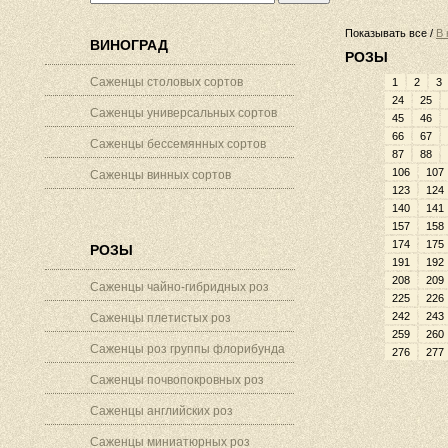
Показывать все /
В 
ВИНОГРАД
РОЗЫ
Саженцы столовых сортов
1
2
3
24
25
Саженцы универсальных сортов
45
46
66
67
Саженцы бессемянных сортов
87
88
106
107
Саженцы винных сортов
123
124
140
141
157
158
174
175
РОЗЫ
191
192
208
209
Саженцы чайно-гибридных роз
225
226
242
243
Саженцы плетистых роз
259
260
Саженцы роз группы флорибунда
276
277
Саженцы почвопокровных роз
Саженцы английских роз
Саженцы миниатюрных роз