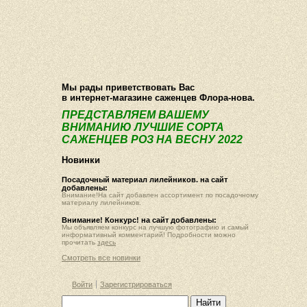
О компании
Как купить
Фотогалерея
Статьи
Опт
Контакт
Мы рады приветствовать Вас
в интернет-магазине саженцев Флора-нова.
ПРЕДСТАВЛЯЕМ ВАШЕМУ
ВНИМАНИЮ ЛУЧШИЕ СОРТА
САЖЕНЦЕВ РОЗ НА ВЕСНУ 2022
Новинки
Посадочный материал лилейников. на сайт
добавлены:
Внимание!На сайт добавлен ассортимент по посадочному
материалу лилейников.
Внимание! Конкурс! на сайт добавлены:
Мы объявляем конкурс на лучшую фотографию и самый
информативный комментарий! Подробности можно
прочитать
здесь
Смотреть все новинки
Войти
Зарегистрироваться