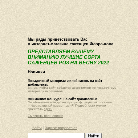
О компании
Как купить
Фотогалерея
Статьи
Опт
Контакт
Мы рады приветствовать Вас
в интернет-магазине саженцев Флора-нова.
ПРЕДСТАВЛЯЕМ ВАШЕМУ
ВНИМАНИЮ ЛУЧШИЕ СОРТА
САЖЕНЦЕВ РОЗ НА ВЕСНУ 2022
Новинки
Посадочный материал лилейников. на сайт
добавлены:
Внимание!На сайт добавлен ассортимент по посадочному
материалу лилейников.
Внимание! Конкурс! на сайт добавлены:
Мы объявляем конкурс на лучшую фотографию и самый
информативный комментарий! Подробности можно
прочитать
здесь
Смотреть все новинки
Войти
Зарегистрироваться