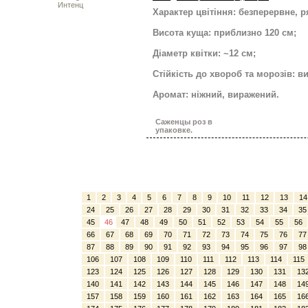
Характер цвітіння: безперервне, р
Висота куща: приблизно 120 см;
Діаметр квітки: ~12 см;
Стійкість до хвороб та морозів: в
Аромат: ніжний, виражений.
Саженцы роз в
упаковке.
1
2
3
4
5
6
7
8
9
10
11
12
13
14
24
25
26
27
28
29
30
31
32
33
34
35
45
46
47
48
49
50
51
52
53
54
55
56
66
67
68
69
70
71
72
73
74
75
76
77
87
88
89
90
91
92
93
94
95
96
97
98
106
107
108
109
110
111
112
113
114
115
123
124
125
126
127
128
129
130
131
13
140
141
142
143
144
145
146
147
148
14
157
158
159
160
161
162
163
164
165
16