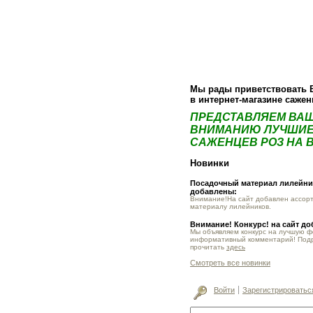
О компании
Как купить
Фотогалер
Мы рады приветствовать 
в интернет-магазине саже
ПРЕДСТАВЛЯЕМ ВА
ВНИМАНИЮ ЛУЧШИЕ
САЖЕНЦЕВ РОЗ НА В
Новинки
Посадочный материал лилейник
добавлены:
Внимание!На сайт добавлен ассор
материалу лилейников.
Внимание! Конкурс! на сайт д
Мы объявляем конкурс на лучшую 
информативный комментарий! Под
прочитать
здесь
Смотреть все новинки
Войти
Зарегистрироватьс