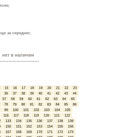
ясне;
ище за середню;
нет в наличии
15
16
17
18
19
20
21
22
23
36
37
38
39
40
41
42
43
44
57
58
59
60
61
62
63
64
65
78
79
80
81
82
83
84
85
86
99
100
101
102
103
104
105
116
117
118
119
120
121
122
2
133
134
135
136
137
138
139
9
150
151
152
153
154
155
156
6
167
168
169
170
171
172
173