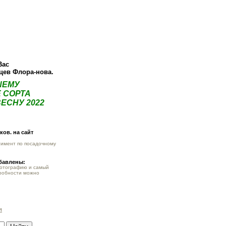
ея
Статьи
Опт
Контакты
Вас
нцев Флора-нова.
ШЕМУ
 СОРТА
ЕСНУ 2022
ов. на сайт
тимент по посадочному
обавлены:
фотографию и самый
робности можно
я