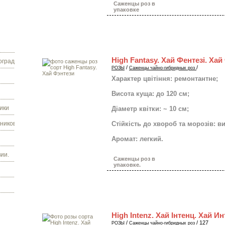
Саженцы роз в
упаковке
High Fantasy. Хай Фентезі. Хай
граду.
/
/
РОЗЫ
Саженцы чайно-гибридных роз
Характер цвітіння: ремонтантне;
Висота куща: до 120 см;
ики
Діаметр квітки: ~ 10 см;
ников.
Стійкість до хвороб та морозів: в
Аромат: легкий.
ии.
Саженцы роз в
упаковке.
High Intenz. Хай Інтенц. Хай И
/
/ 127
РОЗЫ
Саженцы чайно-гибридных роз