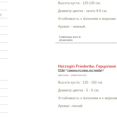
Высота куста - 120-130 см;
Диаметр цветка - около 8-9 см;
)
Устойчивость к болезням и морозам 
Аромат - нежный.
Саженцы роз в
упаковке.
Herzogin Friederike. Герцогин
/
/
РОЗЫ
Саженцы кустовых роз (шрабы)
Цветение - ремонтантное;
Высота куста - 120 - 150 см;
Диаметр цветка - 5 - 6 см;
Устойчивость к болезням и к мороза
Аромат -легкий.