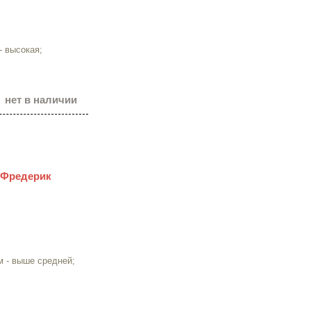
- высокая;
нет в наличии
я Фредерик
м - выше средней;