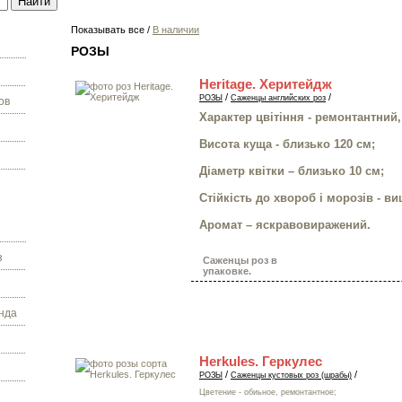
Показывать все /
В наличии
РОЗЫ
Heritage. Херитейдж
/
/
РОЗЫ
Саженцы английских роз
ов
Характер цвітіння - ремонтантний,
Висота куща - близько 120 см;
Діаметр квітки – близько 10 см;
Стійкість до хвороб і морозів - в
Аромат – яскравовиражений.
з
Саженцы роз в
упаковке.
нда
Herkules. Геркулес
/
/
РОЗЫ
Саженцы кустовых роз (шрабы)
Цветение - обиьное, ремонтантное;