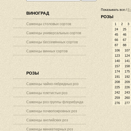
Показывать все /
В 
ВИНОГРАД
РОЗЫ
Саженцы столовых сортов
1
2
3
24
25
Саженцы универсальных сортов
45
46
66
67
Саженцы бессемянных сортов
87
88
106
107
Саженцы винных сортов
123
124
140
141
157
158
174
175
РОЗЫ
191
192
208
209
Саженцы чайно-гибридных роз
225
226
242
243
Саженцы плетистых роз
259
260
Саженцы роз группы флорибунда
276
277
Саженцы почвопокровных роз
Саженцы английских роз
Саженцы миниатюрных роз