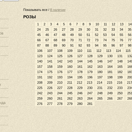
Показывать все /
В наличии
РОЗЫ
1
2
3
4
5
6
7
8
9
10
11
12
13
14
24
25
26
27
28
29
30
31
32
33
34
35
ов
45
46
47
48
49
50
51
52
53
54
55
56
66
67
68
69
70
71
72
73
74
75
76
77
87
88
89
90
91
92
93
94
95
96
97
98
106
107
108
109
110
111
112
113
114
115
123
124
125
126
127
128
129
130
131
13
140
141
142
143
144
145
146
147
148
14
157
158
159
160
161
162
163
164
165
16
174
175
176
177
178
179
180
181
182
18
191
192
193
194
195
196
197
198
199
20
208
209
210
211
212
213
214
215
216
21
з
225
226
227
228
229
230
231
232
233
23
242
243
244
245
246
247
248
249
250
25
259
260
261
262
263
264
265
266
267
26
нда
276
277
278
279
280
281