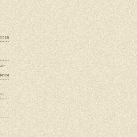
граду.
ики
ников.
ии.