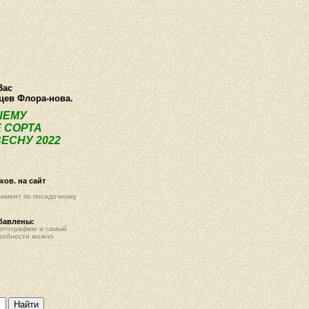
О компании
Как купить
Фотогалерея
Статьи
Опт
Контак
Вас
нцев Флора-нова.
ШЕМУ
 СОРТА
ЕСНУ 2022
ов. на сайт
тимент по посадочному
обавлены:
фотографию и самый
робности можно