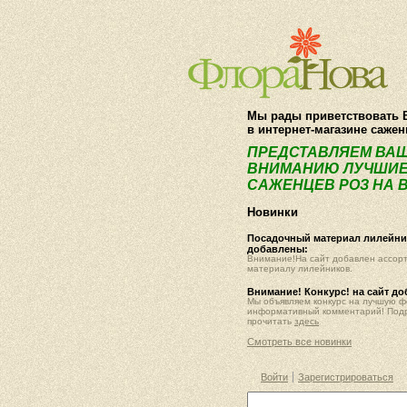
Мы рады приветствовать 
в интернет-магазине саже
ПРЕДСТАВЛЯЕМ ВА
ВНИМАНИЮ ЛУЧШИЕ
САЖЕНЦЕВ РОЗ НА В
Новинки
Посадочный материал лилейник
добавлены:
Внимание!На сайт добавлен ассор
материалу лилейников.
Внимание! Конкурс! на сайт д
Мы объявляем конкурс на лучшую 
информативный комментарий! Под
прочитать
здесь
Смотреть все новинки
Войти
Зарегистрироваться